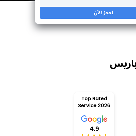
احجز الآن
جاري التحميل...
اريس
Top Rated
Service 2026
4.9