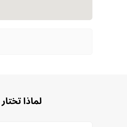
لماذا تختار MyDriverParis لخدمة الحراسة الشخصية