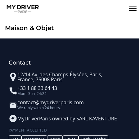
Maison & Objet
Contact
12/14 Av. des Champs-Élysées, Paris,
France, 75008 Paris
+33 1 88 33 64 43
Mon - Sun, 24/24
contact@mydriverparis.com
We reply within 24 hours.
MyDriverParis owned by SARL KAVENTURE
PAYMENT ACCEPTED