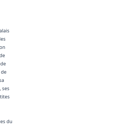
alais
les
son
 de
 de
 de
sa
, ses
tites
tes du