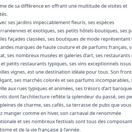
me de sa différence en offrant une multitude de visites et
tés.
avec ses jardins impeccablement fleuris, ses espèces
rranéennes et exotiques, ses petits hôtels-boutiques, ses p
lles façades classées, ses boutiques de mode représentant 
randes marques de haute couture et de parfums français, 
nat, ses nombreux musées et galeries d’art, ses restaurants
et petits restaurants typiques, ses vins exceptionnels issus
eilles vignes, est une destination idéale pour tous. Son front
égant, ses marchés colorés et ses parfums incomparables, 
 ville aux rues typiques et animées, ses trésors d’art baroque
ts dont l’architecture reflète la splendeur du passé, ses pe
 pleines de charme, ses cafés, sa terrasse de pubs que vous
z manger comme en hiver, son carnaval de renommée
ationale et ses nombreux festivals sont tous des composan
sme et de la vie française à l’année.