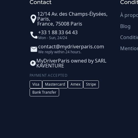
Contact
Condit
12/14 Av. des Champs-Élysées,
À prop
Paris,
France, 75008 Paris
Blog
+33 1 88 33 64 43
Conditi
Mon - Sun, 24/24
contact@mydriverparis.com
Mention
We reply within 24 hours.
MyDriverParis owned by SARL
KAVENTURE
PAYMENT ACCEPTED
Visa
Mastercard
Amex
Stripe
Bank Transfer