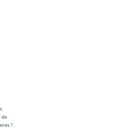
us
s de
ires ?