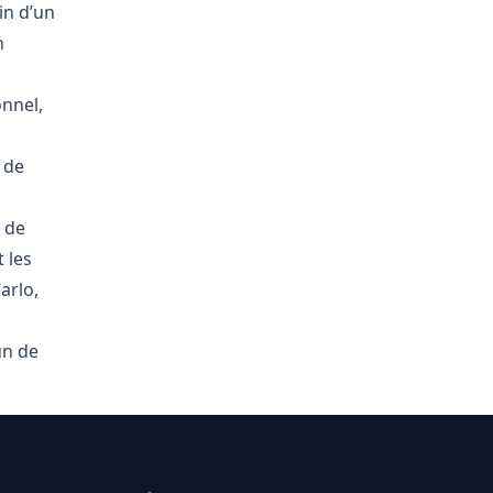
in d’un
n
onnel,
 de
 de
 les
arlo,
un de