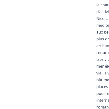
le char
d’activi
Nice, 
médite
aux be
plus g
artisa
renom 
très vi
mer él
vieille
bâtimen
places
pourre
intern
romanti