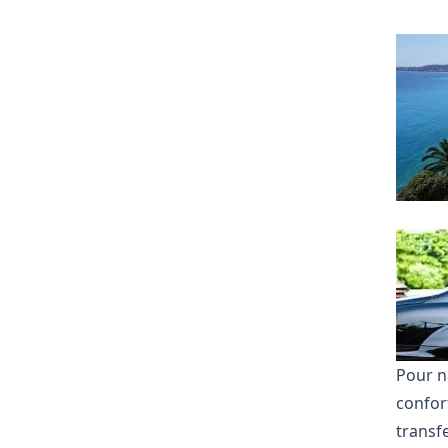
Pour na
confor
transf