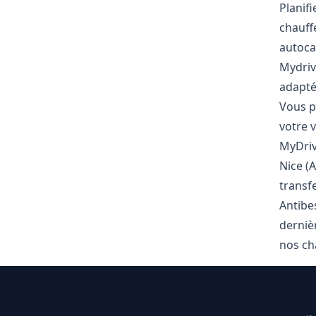
Planifi
chauff
autoca
Mydrive
adapté
Vous p
votre 
MyDriv
Nice (
transfe
Antibe
derniè
nos ch