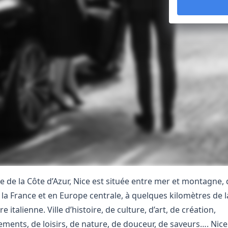
e de la Côte d’Azur, Nice est située entre mer et montagne, 
 la France et en Europe centrale, à quelques kilomètres de l
re italienne. Ville d’histoire, de culture, d’art, de création,
ments, de loisirs, de nature, de douceur, de saveurs…. Nice 