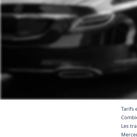
Tarifs 
Combie
Les tr
Merced