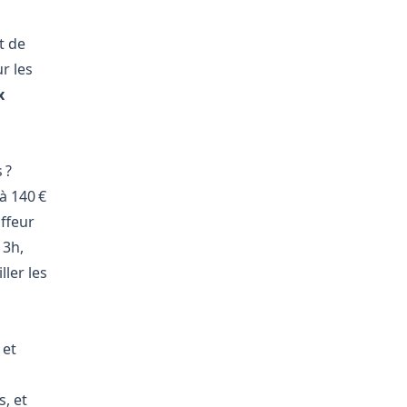
t de
r les
x
 ?
à 140 €
ffeur
 3h,
ler les
 et
, et