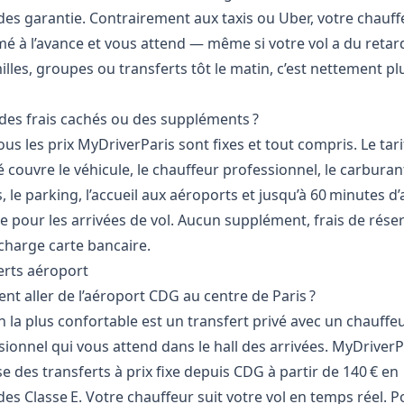
es garantie. Contrairement aux taxis ou Uber, votre chauff
mé à l’avance et vous attend — même si votre vol a du retar
illes, groupes ou transferts tôt le matin, c’est nettement pl
l des frais cachés ou des suppléments ?
us les prix MyDriverParis sont fixes et tout compris. Le tari
 couvre le véhicule, le chauffeur professionnel, le carburant
 le parking, l’accueil aux aéroports et jusqu’à 60 minutes d’
te pour les arrivées de vol. Aucun supplément, frais de rése
charge carte bancaire.
erts aéroport
t aller de l’aéroport CDG au centre de Paris ?
n la plus confortable est un transfert privé avec un chauffe
sionnel qui vous attend dans le hall des arrivées. MyDriverP
 des transferts à prix fixe depuis CDG à partir de 140 € en
s Classe E. Votre chauffeur suit votre vol en temps réel. P