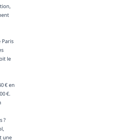
tion,
ment
 Paris
es
it le
40 € en
00 €.
n
s ?
l,
et une