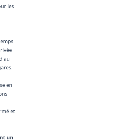
ur les
 temps
rrivée
d au
gares.
ise en
rons
ormé et
ent un