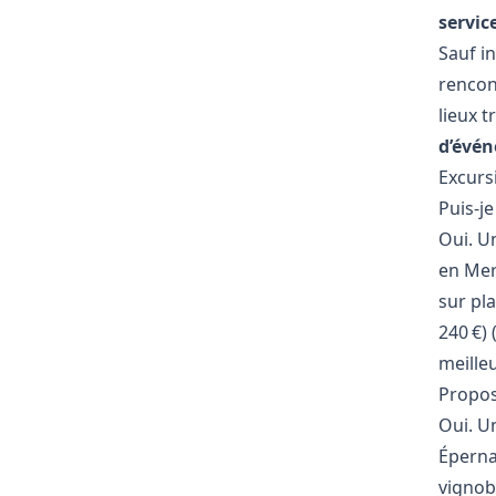
servic
Sauf in
rencon
lieux 
d’évé
Excursi
Puis-je
Oui. U
en Mer
sur pl
240 €)
meilleu
Propos
Oui. U
Éperna
vignobl