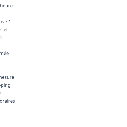
/heure
ivé ?
s et
a
rnée
 mesure
pping
s
horaires