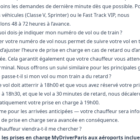
ins les demandes de dernière minute dès que possible. Po
véhicules (Classe V, Sprinter) ou le Fast Track VIP, nous
lons 48 à 72 heures à l’avance.
oi dois-je indiquer mon numéro de vol ou de train ?
er votre numéro de vol nous permet de suivre votre vol en
 d’ajuster l’heure de prise en charge en cas de retard ou d’a
pée. Cela garantit également que votre chauffeur vous atten
minal. Nous offrons un suivi similaire pour les principales 
passe-t-il si mon vol ou mon train a du retard ?
e vol doit atterrir à 18h00 et que vous avez réservé votre pr
 à 18h30, et que le vol a 30 minutes de retard, nous décale
tiquement votre prise en charge à 19h00.
e pour les arrivées anticipées — votre chauffeur sera inf
e de prise en charge sera avancée en conséquence.
hauffeur viendra-t-il me chercher ?
 les prises en charge MyDriverParis aux aéroports inclu