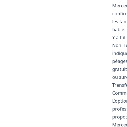
Merced
confir
les fam
fiable.
Y a-t-i
Non. To
indiqué
péages,
gratui
ou sur
Transf
Commen
L’optio
profes
propose
Mercede