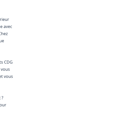
rieur
de avec
Chez
ue
rts CDG
 vous
et vous
 ?
our