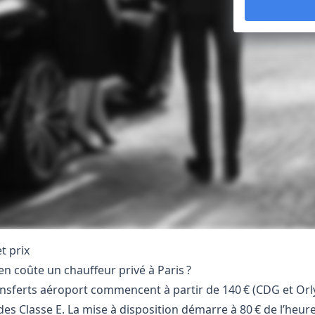
et prix
n coûte un chauffeur privé à Paris ?
ansferts aéroport commencent à partir de 140 € (CDG et Orl
es Classe E. La mise à disposition démarre à 80 € de l’heur