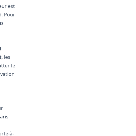
eur est
d. Pour
us
f
, les
attente
rvation
ur
aris
orte-à-