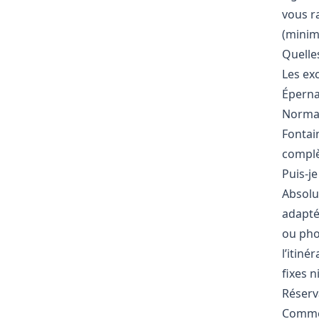
vous r
(minim
Quelle
Les ex
Épernay
Norman
Fontai
complè
Puis-je
Absolu
adapté
ou pho
l’itiné
fixes n
Réserv
Commen