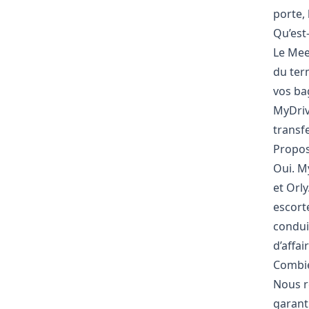
porte, 
Qu’est-
Le Meet
du ter
vos ba
MyDriv
transf
Propos
Oui. M
et Orl
escorte
condui
d’affai
Combie
Nous r
garanti