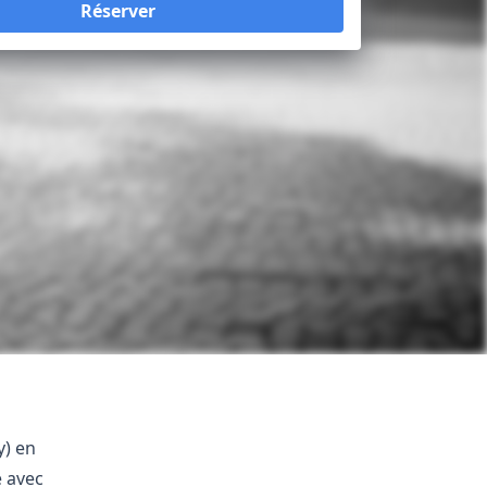
Réserver
Loading...
y) en
e avec