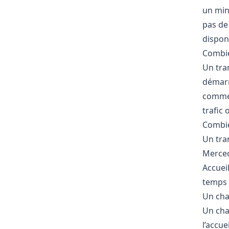
un min
pas de
dispon
Combie
Un tran
démarr
commenc
trafic 
Combien
Un tran
Merced
Accueil
temps r
Un chau
Un chau
l’accue