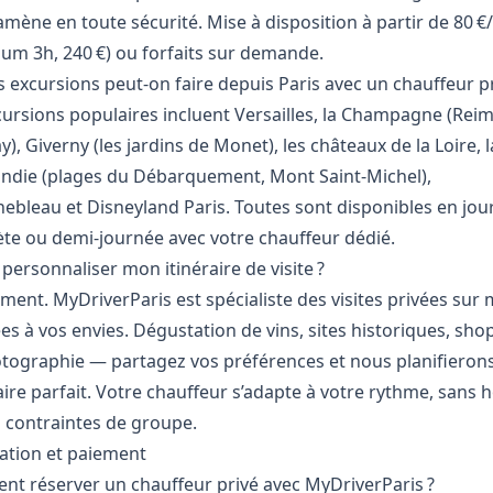
amène en toute sécurité. Mise à disposition à partir de 80 €
um 3h, 240 €) ou forfaits sur demande.
s excursions peut-on faire depuis Paris avec un chauffeur pr
cursions populaires incluent Versailles, la Champagne (Reim
), Giverny (les jardins de Monet), les châteaux de la Loire, l
die (plages du Débarquement, Mont Saint-Michel),
nebleau et Disneyland Paris. Toutes sont disponibles en jou
te ou demi-journée avec votre chauffeur dédié.
 personnaliser mon itinéraire de visite ?
ment. MyDriverParis est spécialiste des visites privées sur
es à vos envies. Dégustation de vins, sites historiques, sho
tographie — partagez vos préférences et nous planifieron
raire parfait. Votre chauffeur s’adapte à votre rythme, sans 
i contraintes de groupe.
ation et paiement
t réserver un chauffeur privé avec MyDriverParis ?