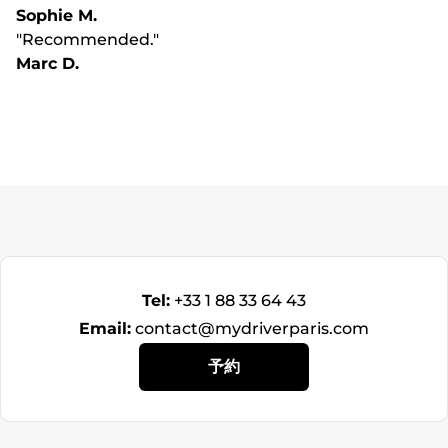
Sophie M.
"Recommended."
Marc D.
Tel:
+33 1 88 33 64 43
Email:
contact@mydriverparis.com
予約