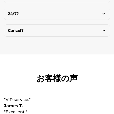
24/7?
Cancel?
お客様の声
"VIP service."
James T.
"Excellent."