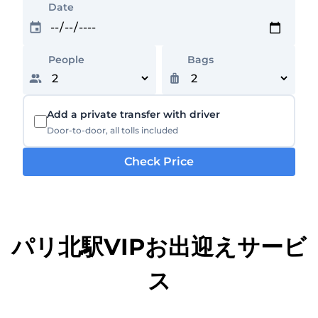
Date
People
Bags
Add a private transfer with driver
Door-to-door, all tolls included
Check Price
パリ北駅VIPお出迎えサービ
ス