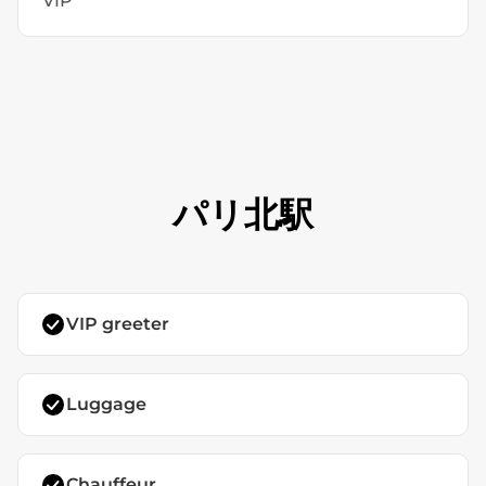
VIP
パリ北駅
VIP greeter
Luggage
Chauffeur