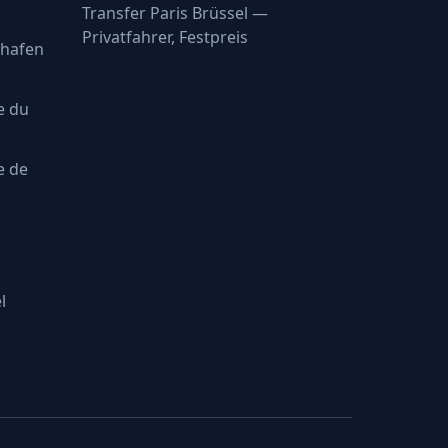
Transfer Paris Brüssel —
Privatfahrer, Festpreis
ghafen
e du
e de
l