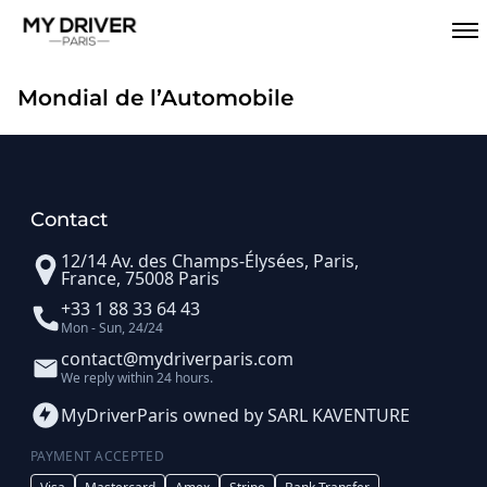
Mondial de l’Automobile
Contact
12/14 Av. des Champs-Élysées, Paris,
France, 75008 Paris
+33 1 88 33 64 43
Mon - Sun, 24/24
contact@mydriverparis.com
We reply within 24 hours.
MyDriverParis owned by SARL KAVENTURE
PAYMENT ACCEPTED