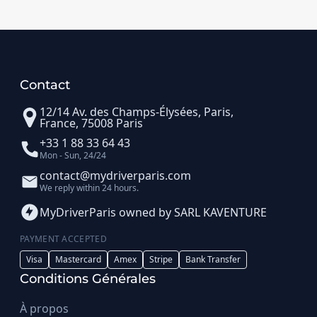
Contact
12/14 Av. des Champs-Élysées, Paris,
France, 75008 Paris
+33 1 88 33 64 43
Mon - Sun, 24/24
contact@mydriverparis.com
We reply within 24 hours.
MyDriverParis owned by SARL KAVENTURE
PAYMENT ACCEPTED
Visa
Mastercard
Amex
Stripe
Bank Transfer
Conditions Générales
À propos