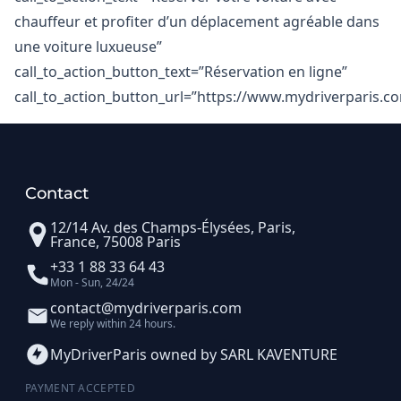
chauffeur et profiter d’un déplacement agréable dans
une voiture luxueuse”
call_to_action_button_text=”Réservation en ligne”
call_to_action_button_url=”https://www.mydriverparis.c
Contact
12/14 Av. des Champs-Élysées, Paris,
France, 75008 Paris
+33 1 88 33 64 43
Mon - Sun, 24/24
contact@mydriverparis.com
We reply within 24 hours.
MyDriverParis owned by SARL KAVENTURE
PAYMENT ACCEPTED